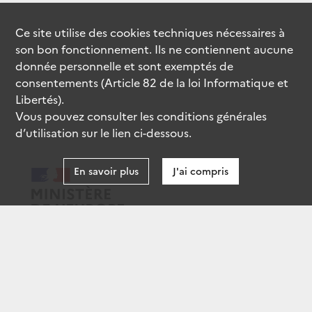
Ce site utilise des
cookies
techniques nécessaires à
son bon fonctionnement. Ils ne contiennent aucune
donnée personnelle et sont exemptés de
consentements (Article 82 de la loi Informatique et
Libertés).
Vous pouvez consulter les conditions générales
d’utilisation sur le lien ci-dessous.
En savoir plus
J'ai compris
data.gouv.fr
gouvernement.fr
legifrance.gouv.fr
service-public.fr