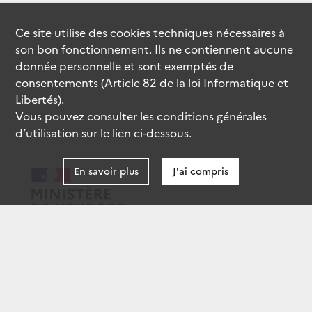
Ce site utilise des
cookies
techniques nécessaires à
son bon fonctionnement. Ils ne contiennent aucune
donnée personnelle et sont exemptés de
consentements (Article 82 de la loi Informatique et
Libertés).
Vous pouvez consulter les conditions générales
d’utilisation sur le lien ci-dessous.
En savoir plus
J'ai compris
data.gouv.fr
gouvernement.fr
legifrance.gouv.fr
service-public.fr