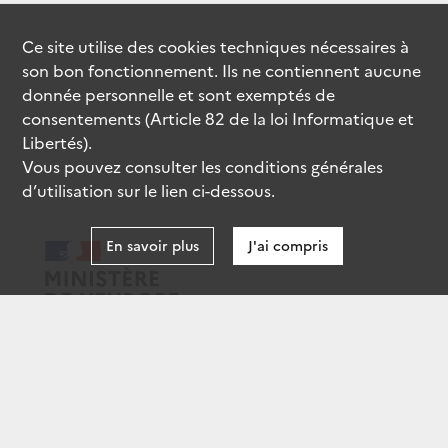
Ce site utilise des
cookies
techniques nécessaires à
son bon fonctionnement. Ils ne contiennent aucune
donnée personnelle et sont exemptés de
consentements (Article 82 de la loi Informatique et
Libertés).
Vous pouvez consulter les conditions générales
d’utilisation sur le lien ci-dessous.
En savoir plus
J'ai compris
data.gouv.fr
gouvernement.fr
legifrance.gouv.fr
service-public.fr