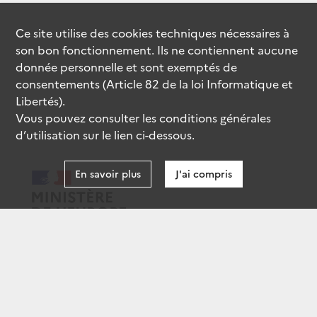
Ce site utilise des
cookies
techniques nécessaires à
son bon fonctionnement. Ils ne contiennent aucune
donnée personnelle et sont exemptés de
consentements (Article 82 de la loi Informatique et
Libertés).
Vous pouvez consulter les conditions générales
d’utilisation sur le lien ci-dessous.
En savoir plus
J'ai compris
data.gouv.fr
gouvernement.fr
legifrance.gouv.fr
service-public.fr