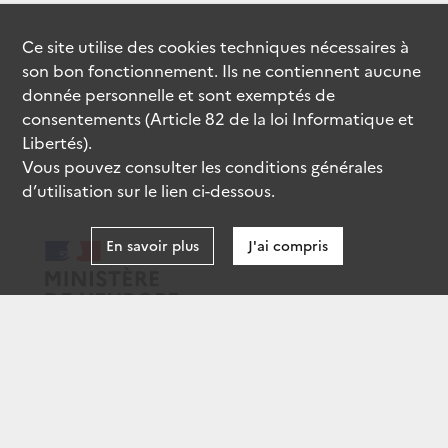
Ce site utilise des
cookies
techniques nécessaires à
son bon fonctionnement. Ils ne contiennent aucune
donnée personnelle et sont exemptés de
consentements (Article 82 de la loi Informatique et
Libertés).
Vous pouvez consulter les conditions générales
d’utilisation sur le lien ci-dessous.
En savoir plus
J'ai compris
data.gouv.fr
gouvernement.fr
legifrance.gouv.fr
service-public.fr