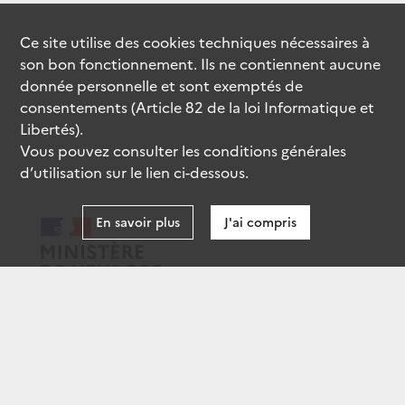
Ce site utilise des
cookies
techniques nécessaires à
son bon fonctionnement. Ils ne contiennent aucune
donnée personnelle et sont exemptés de
consentements (Article 82 de la loi Informatique et
Libertés).
Vous pouvez consulter les conditions générales
d’utilisation sur le lien ci-dessous.
En savoir plus
J'ai compris
data.gouv.fr
gouvernement.fr
legifrance.gouv.fr
service-public.fr