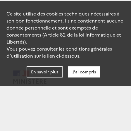
Ce site utilise des
cookies
techniques nécessaires à
son bon fonctionnement. Ils ne contiennent aucune
donnée personnelle et sont exemptés de
consentements (Article 82 de la loi Informatique et
Libertés).
Vous pouvez consulter les conditions générales
d’utilisation sur le lien ci-dessous.
En savoir plus
J'ai compris
data.gouv.fr
gouvernement.fr
legifrance.gouv.fr
service-public.fr