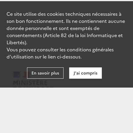
Ce site utilise des
cookies
techniques nécessaires à
son bon fonctionnement. Ils ne contiennent aucune
donnée personnelle et sont exemptés de
consentements (Article 82 de la loi Informatique et
Libertés).
Vous pouvez consulter les conditions générales
d’utilisation sur le lien ci-dessous.
En savoir plus
J'ai compris
data.gouv.fr
gouvernement.fr
legifrance.gouv.fr
service-public.fr