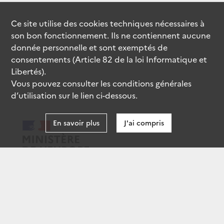
Ce site utilise des
cookies
techniques nécessaires à
son bon fonctionnement. Ils ne contiennent aucune
donnée personnelle et sont exemptés de
consentements (Article 82 de la loi Informatique et
Libertés).
Vous pouvez consulter les conditions générales
d’utilisation sur le lien ci-dessous.
En savoir plus
J'ai compris
data.gouv.fr
gouvernement.fr
legifrance.gouv.fr
service-public.fr