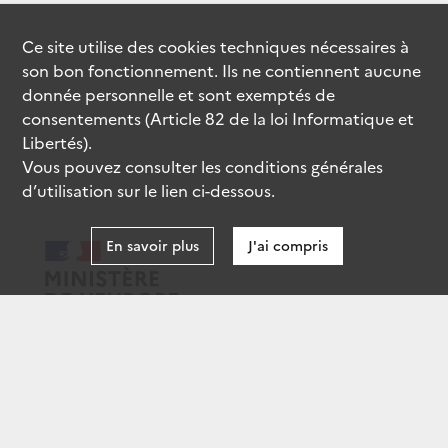
Ce site utilise des
cookies
techniques nécessaires à
son bon fonctionnement. Ils ne contiennent aucune
donnée personnelle et sont exemptés de
consentements (Article 82 de la loi Informatique et
Libertés).
Vous pouvez consulter les conditions générales
d’utilisation sur le lien ci-dessous.
En savoir plus
J'ai compris
data.gouv.fr
gouvernement.fr
legifrance.gouv.fr
service-public.fr