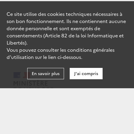
Ce site utilise des
cookies
techniques nécessaires à
son bon fonctionnement. Ils ne contiennent aucune
donnée personnelle et sont exemptés de
consentements (Article 82 de la loi Informatique et
Libertés).
Vous pouvez consulter les conditions générales
d’utilisation sur le lien ci-dessous.
En savoir plus
J'ai compris
data.gouv.fr
gouvernement.fr
legifrance.gouv.fr
service-public.fr