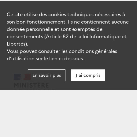
Ce site utilise des
cookies
techniques nécessaires à
son bon fonctionnement. Ils ne contiennent aucune
donnée personnelle et sont exemptés de
consentements (Article 82 de la loi Informatique et
Libertés).
Vous pouvez consulter les conditions générales
d’utilisation sur le lien ci-dessous.
En savoir plus
J'ai compris
data.gouv.fr
gouvernement.fr
legifrance.gouv.fr
service-public.fr