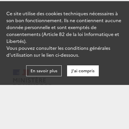
Ce site utilise des
cookies
techniques nécessaires à
son bon fonctionnement. Ils ne contiennent aucune
donnée personnelle et sont exemptés de
consentements (Article 82 de la loi Informatique et
Libertés).
Vous pouvez consulter les conditions générales
d’utilisation sur le lien ci-dessous.
En savoir plus
J'ai compris
data.gouv.fr
gouvernement.fr
legifrance.gouv.fr
service-public.fr