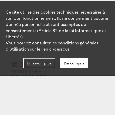
Ce site utilise des
cookies
techniques nécessaires à
son bon fonctionnement. Ils ne contiennent aucune
donnée personnelle et sont exemptés de
consentements (Article 82 de la loi Informatique et
Libertés).
Vous pouvez consulter les conditions générales
d’utilisation sur le lien ci-dessous.
En savoir plus
J'ai compris
data.gouv.fr
gouvernement.fr
legifrance.gouv.fr
service-public.fr