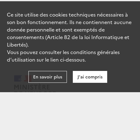
Ce site utilise des
cookies
techniques nécessaires à
son bon fonctionnement. Ils ne contiennent aucune
donnée personnelle et sont exemptés de
consentements (Article 82 de la loi Informatique et
Libertés).
Vous pouvez consulter les conditions générales
d’utilisation sur le lien ci-dessous.
En savoir plus
J'ai compris
data.gouv.fr
gouvernement.fr
legifrance.gouv.fr
service-public.fr