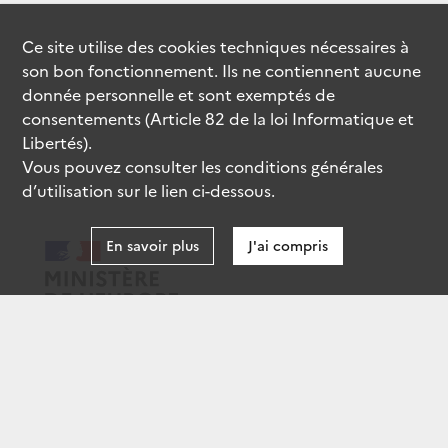
Ce site utilise des
cookies
techniques nécessaires à
son bon fonctionnement. Ils ne contiennent aucune
donnée personnelle et sont exemptés de
consentements (Article 82 de la loi Informatique et
Libertés).
Vous pouvez consulter les conditions générales
d’utilisation sur le lien ci-dessous.
En savoir plus
J'ai compris
data.gouv.fr
gouvernement.fr
legifrance.gouv.fr
service-public.fr