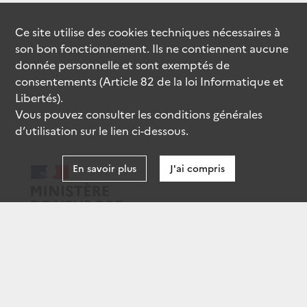
Ce site utilise des
cookies
techniques nécessaires à
son bon fonctionnement. Ils ne contiennent aucune
donnée personnelle et sont exemptés de
consentements (Article 82 de la loi Informatique et
Libertés).
Vous pouvez consulter les conditions générales
d’utilisation sur le lien ci-dessous.
En savoir plus
J'ai compris
data.gouv.fr
gouvernement.fr
legifrance.gouv.fr
service-public.fr