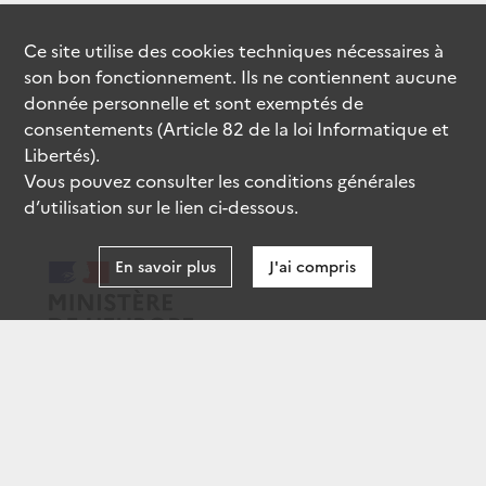
Ce site utilise des
cookies
techniques nécessaires à
son bon fonctionnement. Ils ne contiennent aucune
donnée personnelle et sont exemptés de
consentements (Article 82 de la loi Informatique et
Libertés).
Vous pouvez consulter les conditions générales
d’utilisation sur le lien ci-dessous.
En savoir plus
J'ai compris
data.gouv.fr
gouvernement.fr
legifrance.gouv.fr
service-public.fr