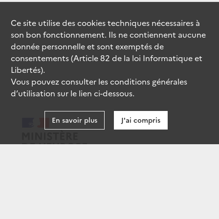
Ce site utilise des
cookies
techniques nécessaires à
son bon fonctionnement. Ils ne contiennent aucune
donnée personnelle et sont exemptés de
consentements (Article 82 de la loi Informatique et
Libertés).
Vous pouvez consulter les conditions générales
d’utilisation sur le lien ci-dessous.
En savoir plus
J'ai compris
data.gouv.fr
gouvernement.fr
legifrance.gouv.fr
service-public.fr