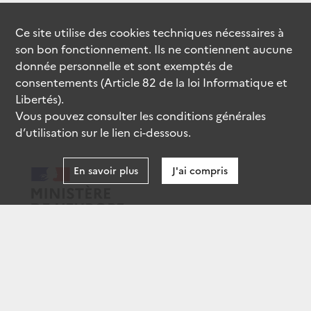
Ce site utilise des
cookies
techniques nécessaires à
son bon fonctionnement. Ils ne contiennent aucune
donnée personnelle et sont exemptés de
consentements (Article 82 de la loi Informatique et
Libertés).
Vous pouvez consulter les conditions générales
d’utilisation sur le lien ci-dessous.
En savoir plus
J'ai compris
data.gouv.fr
gouvernement.fr
legifrance.gouv.fr
service-public.fr