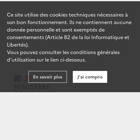
Ce site utilise des
cookies
techniques nécessaires à
son bon fonctionnement. Ils ne contiennent aucune
donnée personnelle et sont exemptés de
consentements (Article 82 de la loi Informatique et
Libertés).
Vous pouvez consulter les conditions générales
d’utilisation sur le lien ci-dessous.
En savoir plus
J'ai compris
data.gouv.fr
gouvernement.fr
legifrance.gouv.fr
service-public.fr