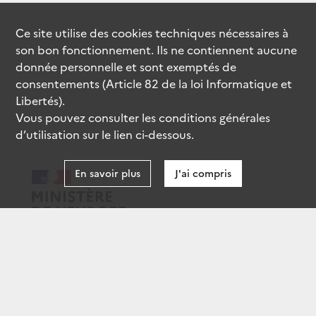
Ce site utilise des
cookies
techniques nécessaires à
son bon fonctionnement. Ils ne contiennent aucune
donnée personnelle et sont exemptés de
consentements (Article 82 de la loi Informatique et
Libertés).
Vous pouvez consulter les conditions générales
d’utilisation sur le lien ci-dessous.
En savoir plus
J'ai compris
data.gouv.fr
gouvernement.fr
legifrance.gouv.fr
service-public.fr