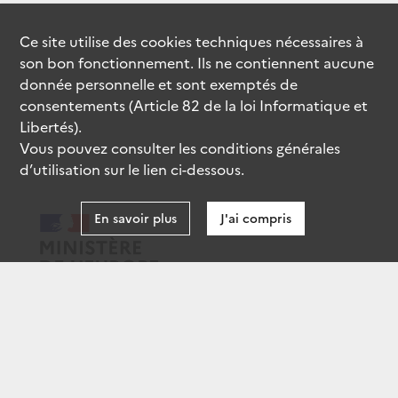
Ce site utilise des
cookies
techniques nécessaires à
son bon fonctionnement. Ils ne contiennent aucune
donnée personnelle et sont exemptés de
consentements (Article 82 de la loi Informatique et
Libertés).
Vous pouvez consulter les conditions générales
d’utilisation sur le lien ci-dessous.
En savoir plus
J'ai compris
data.gouv.fr
gouvernement.fr
legifrance.gouv.fr
service-public.fr