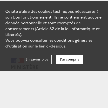
Ce site utilise des
cookies
techniques nécessaires à
son bon fonctionnement. Ils ne contiennent aucune
donnée personnelle et sont exemptés de
consentements (Article 82 de la loi Informatique et
Libertés).
Vous pouvez consulter les conditions générales
d’utilisation sur le lien ci-dessous.
En savoir plus
J'ai compris
data.gouv.fr
gouvernement.fr
legifrance.gouv.fr
service-public.fr