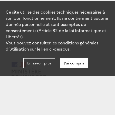
Ce site utilise des
cookies
techniques nécessaires à
son bon fonctionnement. Ils ne contiennent aucune
donnée personnelle et sont exemptés de
consentements (Article 82 de la loi Informatique et
Libertés).
Vous pouvez consulter les conditions générales
d’utilisation sur le lien ci-dessous.
En savoir plus
J'ai compris
data.gouv.fr
gouvernement.fr
legifrance.gouv.fr
service-public.fr