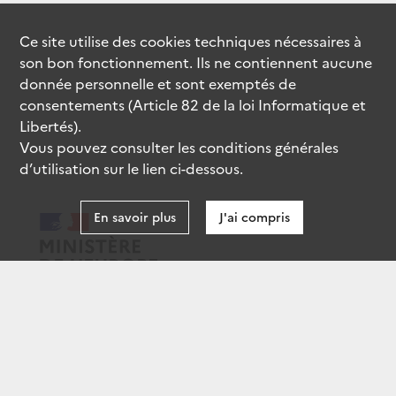
Ce site utilise des
cookies
techniques nécessaires à
son bon fonctionnement. Ils ne contiennent aucune
donnée personnelle et sont exemptés de
consentements (Article 82 de la loi Informatique et
Libertés).
Vous pouvez consulter les conditions générales
d’utilisation sur le lien ci-dessous.
En savoir plus
J'ai compris
data.gouv.fr
gouvernement.fr
legifrance.gouv.fr
service-public.fr