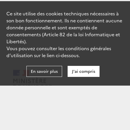
Ce site utilise des
cookies
techniques nécessaires à
son bon fonctionnement. Ils ne contiennent aucune
donnée personnelle et sont exemptés de
consentements (Article 82 de la loi Informatique et
Libertés).
Vous pouvez consulter les conditions générales
d’utilisation sur le lien ci-dessous.
En savoir plus
J'ai compris
data.gouv.fr
gouvernement.fr
legifrance.gouv.fr
service-public.fr