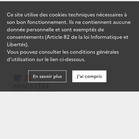
Ce site utilise des
cookies
techniques nécessaires à
son bon fonctionnement. Ils ne contiennent aucune
donnée personnelle et sont exemptés de
consentements (Article 82 de la loi Informatique et
Libertés).
Vous pouvez consulter les conditions générales
d’utilisation sur le lien ci-dessous.
En savoir plus
J'ai compris
data.gouv.fr
gouvernement.fr
legifrance.gouv.fr
service-public.fr