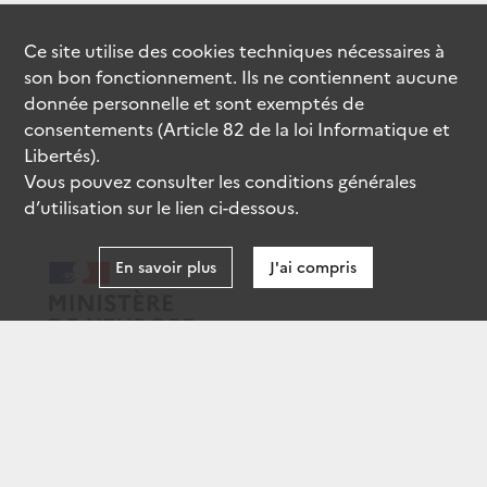
Ce site utilise des
cookies
techniques nécessaires à
son bon fonctionnement. Ils ne contiennent aucune
donnée personnelle et sont exemptés de
consentements (Article 82 de la loi Informatique et
Libertés).
Vous pouvez consulter les conditions générales
d’utilisation sur le lien ci-dessous.
En savoir plus
J'ai compris
data.gouv.fr
gouvernement.fr
legifrance.gouv.fr
service-public.fr