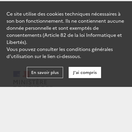
Ce site utilise des
cookies
techniques nécessaires à
son bon fonctionnement. Ils ne contiennent aucune
donnée personnelle et sont exemptés de
consentements (Article 82 de la loi Informatique et
Libertés).
Vous pouvez consulter les conditions générales
d’utilisation sur le lien ci-dessous.
En savoir plus
J'ai compris
data.gouv.fr
gouvernement.fr
legifrance.gouv.fr
service-public.fr