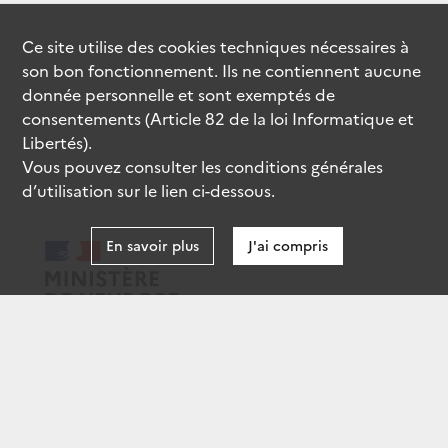
Ce site utilise des
cookies
techniques nécessaires à
son bon fonctionnement. Ils ne contiennent aucune
donnée personnelle et sont exemptés de
consentements (Article 82 de la loi Informatique et
Libertés).
Vous pouvez consulter les conditions générales
d’utilisation sur le lien ci-dessous.
En savoir plus
J'ai compris
data.gouv.fr
gouvernement.fr
legifrance.gouv.fr
service-public.fr