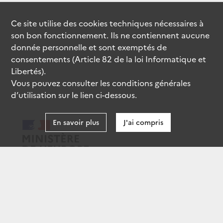
Ce site utilise des
cookies
techniques nécessaires à
son bon fonctionnement. Ils ne contiennent aucune
donnée personnelle et sont exemptés de
consentements (Article 82 de la loi Informatique et
Libertés).
Vous pouvez consulter les conditions générales
d’utilisation sur le lien ci-dessous.
En savoir plus
J'ai compris
data.gouv.fr
gouvernement.fr
legifrance.gouv.fr
service-public.fr