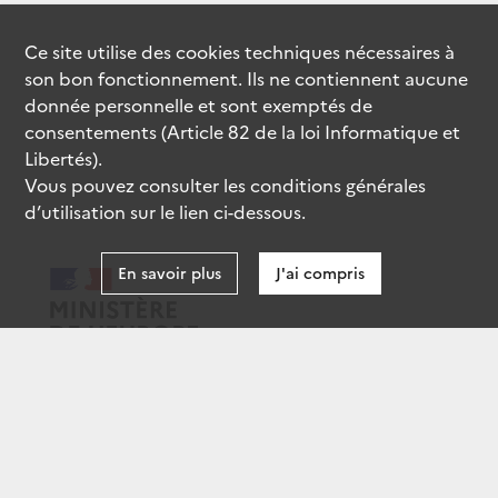
Ce site utilise des
cookies
techniques nécessaires à
son bon fonctionnement. Ils ne contiennent aucune
donnée personnelle et sont exemptés de
consentements (Article 82 de la loi Informatique et
Libertés).
Vous pouvez consulter les conditions générales
d’utilisation sur le lien ci-dessous.
En savoir plus
J'ai compris
data.gouv.fr
gouvernement.fr
legifrance.gouv.fr
service-public.fr