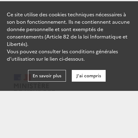
Ce site utilise des
cookies
techniques nécessaires à
son bon fonctionnement. Ils ne contiennent aucune
donnée personnelle et sont exemptés de
consentements (Article 82 de la loi Informatique et
Libertés).
Vous pouvez consulter les conditions générales
d’utilisation sur le lien ci-dessous.
En savoir plus
J'ai compris
data.gouv.fr
gouvernement.fr
legifrance.gouv.fr
service-public.fr