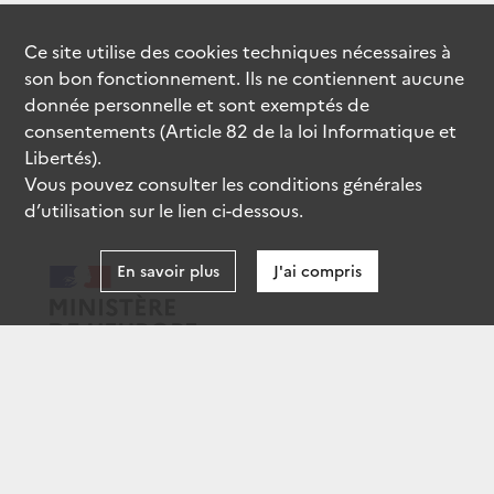
Ce site utilise des
cookies
techniques nécessaires à
son bon fonctionnement. Ils ne contiennent aucune
donnée personnelle et sont exemptés de
consentements (Article 82 de la loi Informatique et
Libertés).
Vous pouvez consulter les conditions générales
d’utilisation sur le lien ci-dessous.
En savoir plus
J'ai compris
data.gouv.fr
gouvernement.fr
legifrance.gouv.fr
service-public.fr