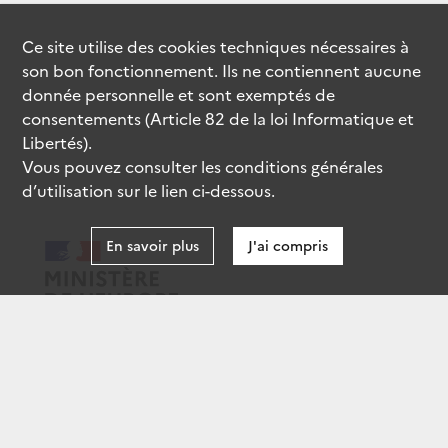
Ce site utilise des
cookies
techniques nécessaires à
son bon fonctionnement. Ils ne contiennent aucune
donnée personnelle et sont exemptés de
consentements (Article 82 de la loi Informatique et
Libertés).
Vous pouvez consulter les conditions générales
d’utilisation sur le lien ci-dessous.
En savoir plus
J'ai compris
data.gouv.fr
gouvernement.fr
legifrance.gouv.fr
service-public.fr