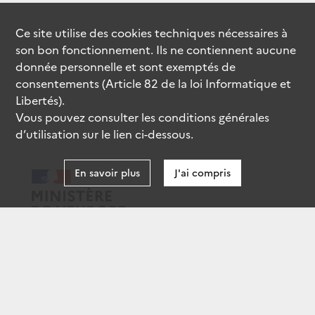
Ce site utilise des
cookies
techniques nécessaires à
son bon fonctionnement. Ils ne contiennent aucune
donnée personnelle et sont exemptés de
consentements (Article 82 de la loi Informatique et
Libertés).
Vous pouvez consulter les conditions générales
d’utilisation sur le lien ci-dessous.
En savoir plus
J'ai compris
data.gouv.fr
gouvernement.fr
legifrance.gouv.fr
service-public.fr