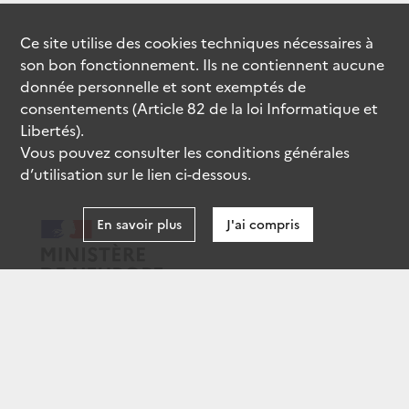
Ce site utilise des
cookies
techniques nécessaires à
son bon fonctionnement. Ils ne contiennent aucune
donnée personnelle et sont exemptés de
consentements (Article 82 de la loi Informatique et
Libertés).
Vous pouvez consulter les conditions générales
d’utilisation sur le lien ci-dessous.
En savoir plus
J'ai compris
data.gouv.fr
gouvernement.fr
legifrance.gouv.fr
service-public.fr