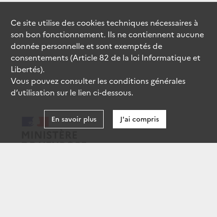
Ce site utilise des
cookies
techniques nécessaires à
son bon fonctionnement. Ils ne contiennent aucune
donnée personnelle et sont exemptés de
consentements (Article 82 de la loi Informatique et
Libertés).
Vous pouvez consulter les conditions générales
d’utilisation sur le lien ci-dessous.
En savoir plus
J'ai compris
data.gouv.fr
gouvernement.fr
legifrance.gouv.fr
service-public.fr