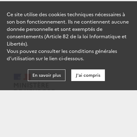
Ce site utilise des
cookies
techniques nécessaires à
son bon fonctionnement. Ils ne contiennent aucune
donnée personnelle et sont exemptés de
consentements (Article 82 de la loi Informatique et
Libertés).
Vous pouvez consulter les conditions générales
d’utilisation sur le lien ci-dessous.
En savoir plus
J'ai compris
data.gouv.fr
gouvernement.fr
legifrance.gouv.fr
service-public.fr