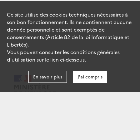
Ce site utilise des
cookies
techniques nécessaires à
son bon fonctionnement. Ils ne contiennent aucune
donnée personnelle et sont exemptés de
consentements (Article 82 de la loi Informatique et
Libertés).
Vous pouvez consulter les conditions générales
d’utilisation sur le lien ci-dessous.
En savoir plus
J'ai compris
data.gouv.fr
gouvernement.fr
legifrance.gouv.fr
service-public.fr