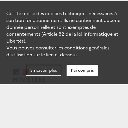
Ce site utilise des
cookies
techniques nécessaires à
son bon fonctionnement. Ils ne contiennent aucune
donnée personnelle et sont exemptés de
consentements (Article 82 de la loi Informatique et
Libertés).
Vous pouvez consulter les conditions générales
d’utilisation sur le lien ci-dessous.
En savoir plus
J'ai compris
data.gouv.fr
gouvernement.fr
legifrance.gouv.fr
service-public.fr