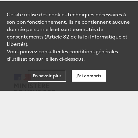
Ce site utilise des
cookies
techniques nécessaires à
son bon fonctionnement. Ils ne contiennent aucune
donnée personnelle et sont exemptés de
consentements (Article 82 de la loi Informatique et
Libertés).
Vous pouvez consulter les conditions générales
d’utilisation sur le lien ci-dessous.
En savoir plus
J'ai compris
data.gouv.fr
gouvernement.fr
legifrance.gouv.fr
service-public.fr