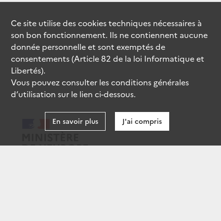
Ce site utilise des
cookies
techniques nécessaires à
son bon fonctionnement. Ils ne contiennent aucune
donnée personnelle et sont exemptés de
consentements (Article 82 de la loi Informatique et
Libertés).
Vous pouvez consulter les conditions générales
d’utilisation sur le lien ci-dessous.
En savoir plus
J'ai compris
data.gouv.fr
gouvernement.fr
legifrance.gouv.fr
service-public.fr