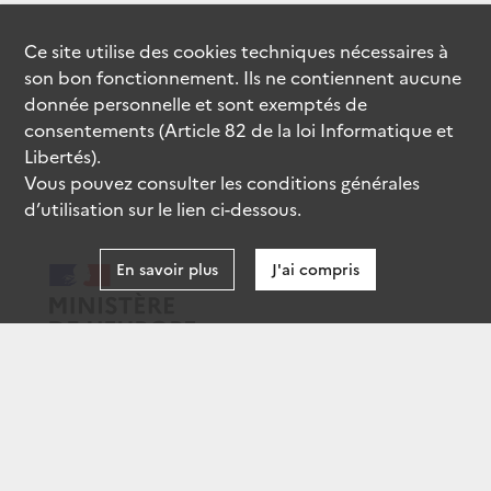
Ce site utilise des
cookies
techniques nécessaires à
son bon fonctionnement. Ils ne contiennent aucune
donnée personnelle et sont exemptés de
consentements (Article 82 de la loi Informatique et
Libertés).
Vous pouvez consulter les conditions générales
d’utilisation sur le lien ci-dessous.
En savoir plus
J'ai compris
data.gouv.fr
gouvernement.fr
legifrance.gouv.fr
service-public.fr