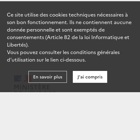
Ce site utilise des
cookies
techniques nécessaires à
son bon fonctionnement. Ils ne contiennent aucune
donnée personnelle et sont exemptés de
consentements (Article 82 de la loi Informatique et
Libertés).
Vous pouvez consulter les conditions générales
d’utilisation sur le lien ci-dessous.
En savoir plus
J'ai compris
data.gouv.fr
gouvernement.fr
legifrance.gouv.fr
service-public.fr