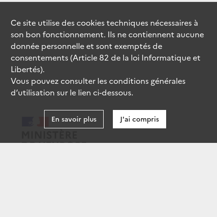
Ce site utilise des
cookies
techniques nécessaires à
son bon fonctionnement. Ils ne contiennent aucune
donnée personnelle et sont exemptés de
consentements (Article 82 de la loi Informatique et
Libertés).
Vous pouvez consulter les conditions générales
d’utilisation sur le lien ci-dessous.
En savoir plus
J'ai compris
data.gouv.fr
gouvernement.fr
legifrance.gouv.fr
service-public.fr