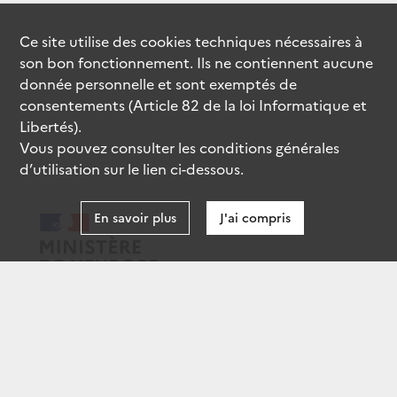
Ce site utilise des
cookies
techniques nécessaires à
son bon fonctionnement. Ils ne contiennent aucune
donnée personnelle et sont exemptés de
consentements (Article 82 de la loi Informatique et
Libertés).
Vous pouvez consulter les conditions générales
d’utilisation sur le lien ci-dessous.
En savoir plus
J'ai compris
data.gouv.fr
gouvernement.fr
legifrance.gouv.fr
service-public.fr