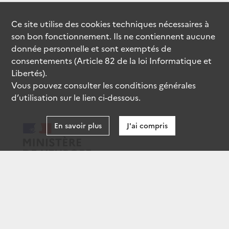
Ce site utilise des
cookies
techniques nécessaires à
son bon fonctionnement. Ils ne contiennent aucune
donnée personnelle et sont exemptés de
consentements (Article 82 de la loi Informatique et
Libertés).
Vous pouvez consulter les conditions générales
d’utilisation sur le lien ci-dessous.
En savoir plus
J'ai compris
data.gouv.fr
gouvernement.fr
legifrance.gouv.fr
service-public.fr