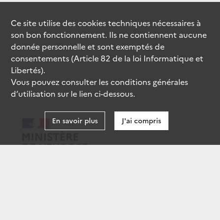
Ce site utilise des
cookies
techniques nécessaires à
son bon fonctionnement. Ils ne contiennent aucune
donnée personnelle et sont exemptés de
consentements (Article 82 de la loi Informatique et
Libertés).
Vous pouvez consulter les conditions générales
d’utilisation sur le lien ci-dessous.
En savoir plus
J'ai compris
data.gouv.fr
gouvernement.fr
legifrance.gouv.fr
service-public.fr